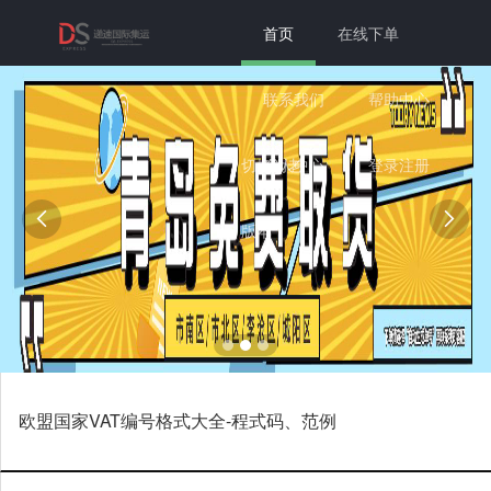
首页
在线下单
联系我们
帮助中心
切换为老
个人中心
登录注册


版本
欧盟国家VAT编号格式大全-程式码、范例