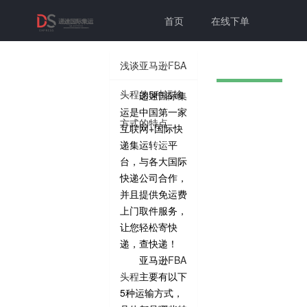
首页
在线下单
联系我们
帮助中心
浅谈亚马逊FBA
头程的5种运输
递速国际集
切换为老
个人中心
登录注册
运是中国第一家
方式的特点
互联网+国际快
版本
递集运转运平
台，与各大国际
快递公司合作，
并且提供免运费
上门取件服务，
让您轻松寄快
递，查快递！
亚马逊
FBA
头程
主要有以下
5种运输方式，