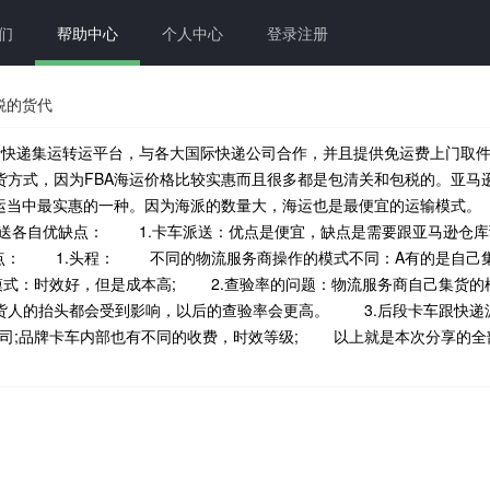
们
帮助中心
个人中心
登录注册
税的货代
快递集运转运平台，与各大国际快递公司合作，并且提供免运费上门
方式，因为FBA海运价格比较实惠而且很多都是包清关和包税的。亚马逊
转运当中最实惠的一种。因为海派的数量大，海运也是最便宜的运输模式。
送各自优缺点： 1.卡车派送：优点是便宜，缺点是需要跟亚马逊仓库
点： 1.头程： 不同的物流服务商操作的模式不同：A有的是自己
拼箱模式：时效好，但是成本高; 2.查验率的问题：物流服务商自己集货
货人的抬头都会受到影响，以后的查验率会更高。 3.后段卡车跟快
牌卡车公司;品牌卡车内部也有不同的收费，时效等级; 以上就是本次分享