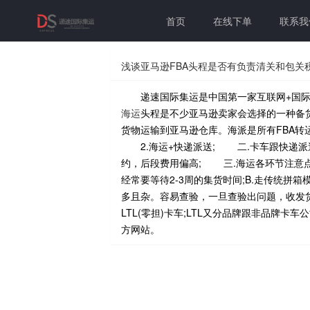
首页
在线下单
联系我
浅谈亚马逊FBA头程是否有负责清关和包关
递速国际集运是中国第一家互联网+国际
海运
头程是不少亚马逊卖家会选择的一种备货
货物运输到亚马逊仓库。海派是所有FBA
2.海运+快递派送; 二.卡车跟快递派
约，后段费用偏高; 三.海运各环节注意
经常要等待2-3周的集货时间;B.走传统
多且杂。容易查验，一旦查验出问题，收发
LTL(零担)卡车;LTL又分品牌跟非品
方网站。