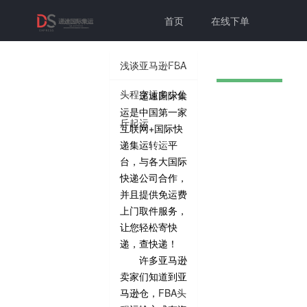
首页
在线下单
联系我们
帮助中心
浅谈亚马逊FBA
头程空运多少公
递速国际集
切换为老
个人中心
登录注册
运是中国第一家
斤起运
互联网+国际快
版本
递集运转运平
台，与各大国际
快递公司合作，
并且提供免运费
上门取件服务，
让您轻松寄快
递，查快递！
许多亚马逊
卖家们知道到亚
马逊仓，
FBA头