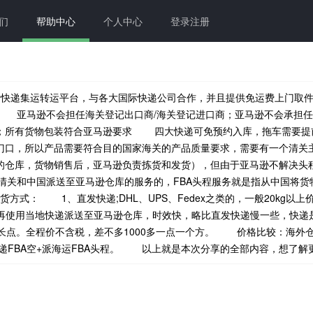
们
帮助中心
个人中心
登录注册
快递集运转运平台，与各大国际快递公司合作，并且提供免运费上门取
 亚马逊不会担任海关登记出口商/海关登记进口商；亚马逊不会承担任
票；所有货物包装符合亚马逊要求 四大快递可免预约入库，拖车需要
门口，所以产品需要符合目的国家海关的产品质量要求，需要有一个清关
的仓库，货物销售后，亚马逊负责拣货和发货），但由于亚马逊不解决头程
清关和中国派送至亚马逊仓库的服务的，FBA头程服务就是指从中国将货
货方式： 1、直发快递;DHL、UPS、Fedex之类的，一般20kg
再使用当地快递派送至亚马逊仓库，时效快，略比直发快递慢一些，快递
长点。全程价不含税，差不多1000多一点一个方。 价格比较：海外仓调
FBA空+派海运FBA头程。 以上就是本次分享的全部内容，想了解