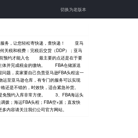
切换为老版本
件服务，让您轻松寄快递，查快递！ 亚马
何关税和税费：完税后交货（DDP）；亚马
提前预约才能入仓 最主要的点还是在于要
主体并完成税金的缴纳。 FBA仓储派送
问题，卖家要自己负责亚马逊FBA头程这一
物运至亚马逊仓库，有专门的服务可以实现
以上价格还是不错的，时效快，适合紧急补货。
是免预约入库非常方便。 3、FBA海运头
拨；海运FBA头程；FBA空+派；直发快
更多内容请关注我们公司官方网站。