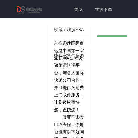
首页
在线下单
联系我们
帮助中心
收藏：浅谈FBA
头程为什么要多
递速国际集
切换为老
个人中心
登录注册
运是中国第一家
找几家货代资源
互联网+国际快
版本
递集运转运平
台，与各大国际
快递公司合作，
并且提供免运费
上门取件服务，
让您轻松寄快
递，查快递！
做亚马逊发
FBA头程
，你是
否也有以下疑问