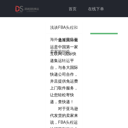
首页
在线下单
联系我们
帮助中心
浅谈FBA头程和
海外仓对亚马逊
递速国际集
切换为老
个人中心
登录注册
运是中国第一家
卖家的好处
互联网+国际快
版本
递集运转运平
台，与各大国际
快递公司合作，
并且提供免运费
上门取件服务，
让您轻松寄快
递，查快递！
对于亚马逊
代发货的卖家来
说，
FBA头程
运