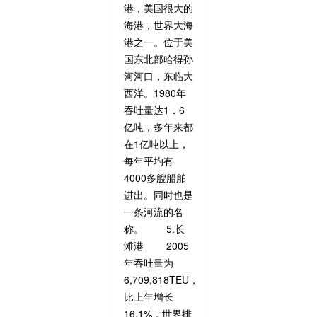
港，美国很大的
海港，世界大海
港之一。位于美
国东北部哈得孙
河河口，东临大
西洋。1980年
吞吐量达1．6
亿吨，多年来都
在1亿吨以上，
每年平均有
4000多艘船舶
进出。同时也是
一条河流的名
称。 5.长
滩港 2005
年吞吐量为
6,709,818TEU，
比上年增长
16.1%，世界排