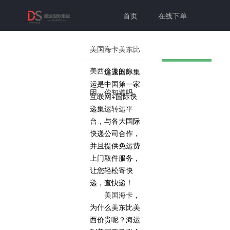
首页
在线下单
联系我们
帮助中心
美国海卡美东比
美西价贵的原
递速国际集
切换为老
个人中心
登录注册
运是中国第一家
因，你知道吗
互联网+国际快
版本
递集运转运平
台，与各大国际
快递公司合作，
并且提供免运费
上门取件服务，
让您轻松寄快
递，查快递！
美国海卡
，
为什么美东比美
西价贵呢？海运