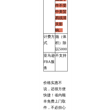
件不受
中美贸
易战清
关影
响。
计费方
抛（体
式
积）除
以
5000
亚马逊
不支持
FBA
服
务
价格实惠不
说，还很方便
快捷！省内顺
丰免费上门取
件，不必担心