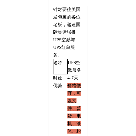
针对要往美国
发包裹的各位
老板，递速国
际集运强推
UPS空派与
UPS红单服
务。
UPS
空
名称
派服务
4-7
天
时效
优势
价格便
宜，可
发文
件、普
货、电
机、液
体、粉