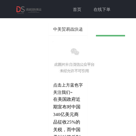
首页
在线下单
联系我们
帮助中心
中美贸易战快递
慢、清关难？递
切换为老
个人中心
登录注册
速帮您解决问题
版本
点击上方蓝色字
关注我们~
在美国政府近
期宣布对中国
340
亿美元商
品征收
25%
的
关税，而中国