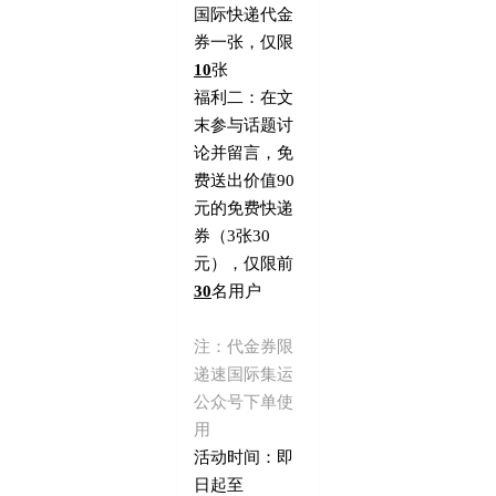
国际快递代金
券一张，仅限
10
张
福利二：在文
末参与话题讨
论并留言，免
费送出价值
90
元的免费快递
券（
3
张
30
元），仅限前
30
名用户
注：代金券限
递速国际集运
公众号下单使
用
活动时间：即
日起至