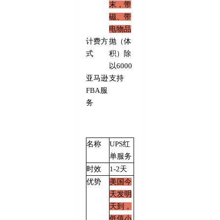
末，带
磁、带
电物品
计费方
抛（体
式
积）除
以
6000
亚马逊
支持
FBA
服
务
名称
UPS
红
单服务
时效
1-2天
优势
美国今
天发明
天到，
低值小