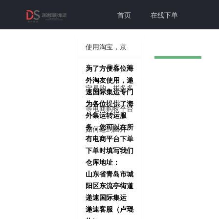
首页
在线下单
联系我们
帮助中心
使用淘宝，京
东，一号店，苏
为了方便各位海
切换为老
个人中心
登录注册
外淘友使用，递
宁易购，拼多多
速国际集运专门
版本
为各位提供了海
等电商购物平台
外集运转运服
务，您可以在所
如何运到国外
有电商平台下单
下单时填写我们
仓库地址：
山东省青岛市城
阳区东流亭街道
递速国际集运
递速客服（卢琨