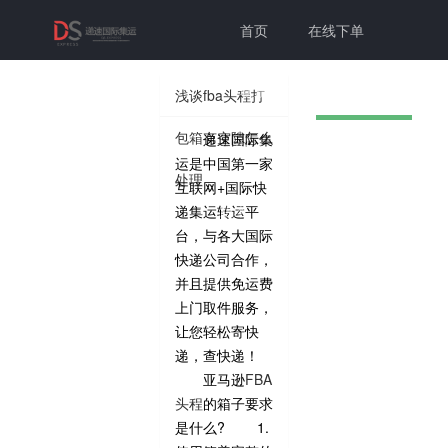
首页
在线下单
联系我们
帮助中心
浅谈fba头程打
包箱有空隙怎么
递速国际集
切换为老
个人中心
登录注册
运是中国第一家
处理
互联网+国际快
版本
递集运转运平
台，与各大国际
快递公司合作，
并且提供免运费
上门取件服务，
让您轻松寄快
递，查快递！
亚马逊
FBA
头程
的箱子要求
是什么? 1.