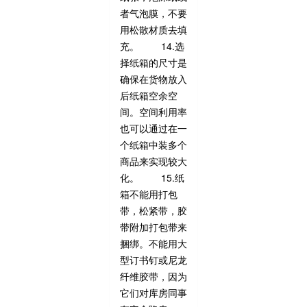
者气泡膜，不要
用松散材质去填
充。 14.选
择纸箱的尺寸是
确保在货物放入
后纸箱空余空
间。空间利用率
也可以通过在一
个纸箱中装多个
商品来实现较大
化。 15.纸
箱不能用打包
带，松紧带，胶
带附加打包带来
捆绑。不能用大
型订书钉或尼龙
纤维胶带，因为
它们对库房同事