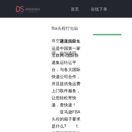
首页
在线下单
联系我们
帮助中心
fba头程打包箱
有空隙怎么处
递速国际集
切换为老
个人中心
登录注册
运是中国第一家
理，你知道吗
互联网+国际快
版本
递集运转运平
台，与各大国际
快递公司合作，
并且提供免运费
上门取件服务，
让您轻松寄快
递，查快递！
亚马逊
FBA
头程
的箱子要求
是什么? 1.