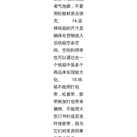
者气泡膜，不要
用松散材质去填
充。 14.选
择纸箱的尺寸是
确保在货物放入
后纸箱空余空
间。空间利用率
也可以通过在一
个纸箱中装多个
商品来实现较大
化。 15.纸
箱不能用打包
带，松紧带，胶
带附加打包带来
捆绑。不能用大
型订书钉或尼龙
纤维胶带，因为
它们对库房同事