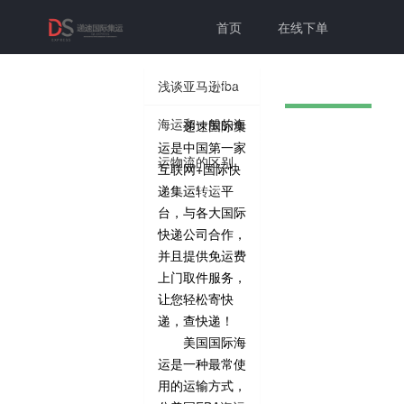
首页
在线下单
联系我们
帮助中心
浅谈亚马逊fba
海运和一般的海
递速国际集
切换为老
个人中心
登录注册
运是中国第一家
运物流的区别
互联网+国际快
版本
递集运转运平
台，与各大国际
快递公司合作，
并且提供免运费
上门取件服务，
让您轻松寄快
递，查快递！
美国国际海
运是一种最常使
用的运输方式，