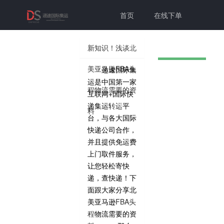
首页
在线下单
联系我们
帮助中心
新知识！浅谈北
美亚马逊FBA头
递速国际集
切换为老
个人中心
登录注册
运是中国第一家
程物流需要的资
互联网+国际快
版本
递集运转运平
料
台，与各大国际
快递公司合作，
并且提供免运费
上门取件服务，
让您轻松寄快
递，查快递！下
面跟大家分享北
美亚马逊
FBA头
程
物流需要的资