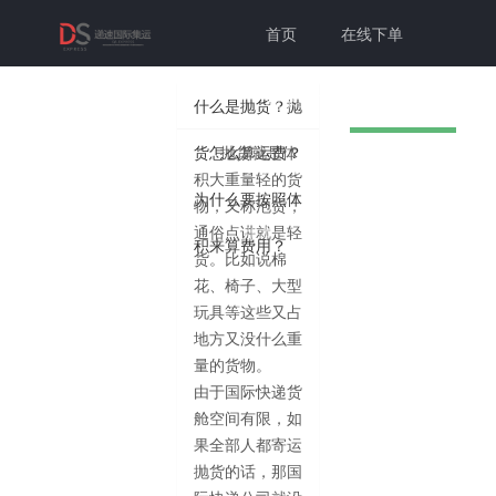
首页
在线下单
联系我们
帮助中心
什么是抛货？抛
货怎么算运费？
抛货就是体
切换为老
个人中心
登录注册
积大重量轻的货
为什么要按照体
物，又称泡货，
版本
通俗点讲就是轻
积来算费用？
货。比如说棉
花、椅子、大型
玩具等这些又占
地方又没什么重
量的货物。
由于国际快递货
舱空间有限，如
果全部人都寄运
抛货的话，那国