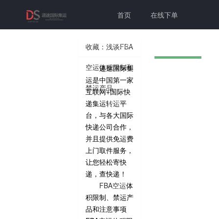
首页
在线下单
联系我们
帮助中心
收藏：浅谈FBA
空运体积限制和
递速国际集
切换为老
个人中心
登录注册
运是中国第一家
禁运产品
互联网+国际快
版本
递集运转运平
台，与各大国际
快递公司合作，
并且提供免运费
上门取件服务，
让您轻松寄快
递，查快递！
FBA空运
体
积限制、禁运产
品和注意事项