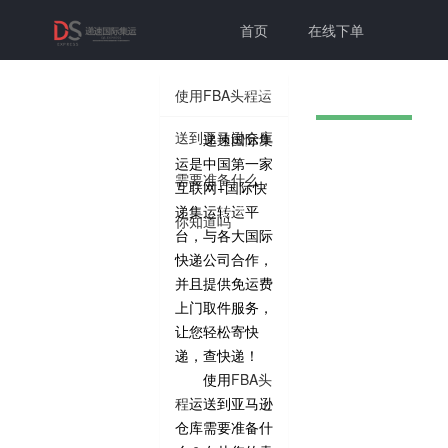
首页
在线下单
联系我们
帮助中心
使用FBA头程运
送到亚马逊仓库
递速国际集
切换为老
个人中心
登录注册
运是中国第一家
需要准备什么，
互联网+国际快
版本
递集运转运平
你知道吗
台，与各大国际
快递公司合作，
并且提供免运费
上门取件服务，
让您轻松寄快
递，查快递！
使用
FBA头
程
运送到亚马逊
仓库需要准备什