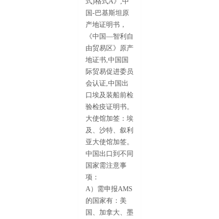
式)格式A》,中
国-巴基斯坦原
产地证明书，
《中国—智利自
由贸易区》原产
地证书,中国国
际贸易促进委员
会认证,中国出
口埃及装船前检
验检疫证明书。
大使馆加签：埃
及、沙特、叙利
亚大使馆加签。
中国出口到不同
国家需注意事
项：
A）需申报AMS
的国家有：美
国、加拿大、墨