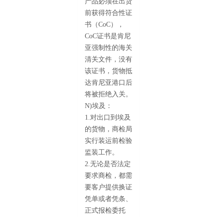
产品必须在出货
前获得符合性证
书（CoC），
CoC证书是肯尼
亚强制性的海关
清关文件，没有
该证书，货物抵
达肯尼亚港口后
将被拒绝入关。
N)埃及：
1.对出口到埃及
的货物，商检局
实行装运前检验
监装工作。
2.无论是否法定
要求商检，都需
要客户提供换证
凭单或者凭条、
正式报检委托