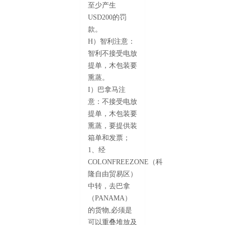
至少产生
USD200的罚
款。
H）智利注意：
智利不接受电放
提单，木包装要
熏蒸。
I）巴拿马注
意：不接受电放
提单，木包装要
熏蒸，要提供装
箱单和发票；
1、经
COLONFREEZONE（科
隆自由贸易区）
中转，去巴拿
（PANAMA）
的货物,必须是
可以重叠堆放及