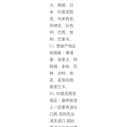
大、韩国、日
本、印度尼西
亚、马来西亚、
菲律宾、以色
列、巴西、智
利、巴拿马。
C）需做产地证
的国家：柬埔
寨、加拿大、阿
联酋、多哈、巴
林、沙特、埃
及、孟加拉国、
斯里兰卡。
D）印度尼西亚
规定：最终收货
人一定要有进出
口权,否则无法
清关进口.因此