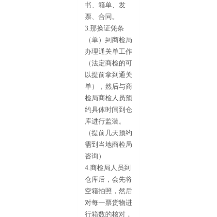
书、箱单、发
票、合同。
3.那换证凭条
（单）到商检局
办理通关单工作
（法定商检的可
以提前拿到通关
单），然后与商
检局商检人员预
约具体时间到仓
库进行监装。
（提前几天预约
需到当地商检局
咨询）
4.商检局人员到
仓库后，会先将
空箱拍照，然后
对每一票货物进
行箱数的核对，