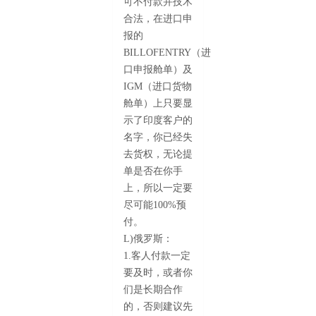
可不付款并技术
合法，在进口申
报的
BILLOFENTRY（进
口申报舱单）及
IGM（进口货物
舱单）上只要显
示了印度客户的
名字，你已经失
去货权，无论提
单是否在你手
上，所以一定要
尽可能100%预
付。
L)俄罗斯：
1.客人付款一定
要及时，或者你
们是长期合作
的，否则建议先